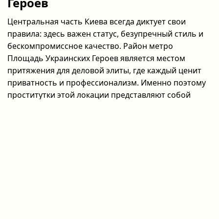
Героев
Центральная часть Киева всегда диктует свои
правила: здесь важен статус, безупречный стиль и
бескомпромиссное качество. Район метро
Площадь Украинских Героев является местом
притяжения для деловой элиты, где каждый ценит
приватность и профессионализм. Именно поэтому
проститутки этой локации представляют собой
образец изысканности и мастерства. Когда
рабочий день мужчин, наполненный
переговорами, подходит к концу, наступает время
для личного пространства и реализации самых
смелых желаний. Профессиональные проститутки
у метро Площадь Украинских Героев умеют
чувствовать настроение гостя, предлагая именно
тот формат общения, который необходим для
полной перезагрузки. Среди плюсов такого
формата: