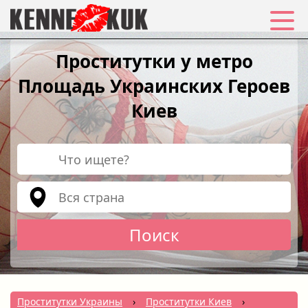
Избранное
Проститутки у метро
Площадь Украинских Героев
Вход
Киев
Регистрация
Города:
РУС
|
УКР
Создать объявление
Поиск
Проститутки Украины
›
Проститутки Киев
›