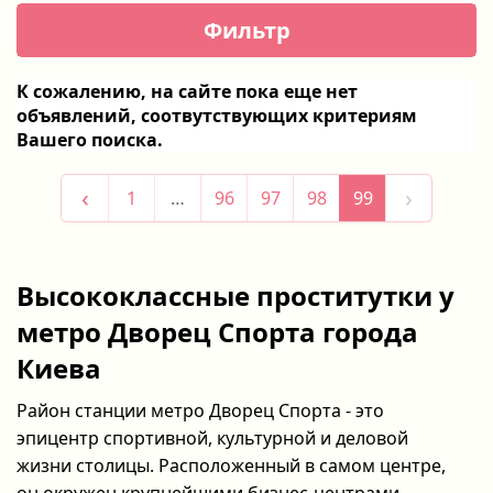
Фильтр
Категории
Район
Метро
Цена за час
Параметры
Цвет волос / Типаж
Места встречи
▼
▼
▼
▼
Принять
Сбросить
К сожалению, на сайте пока еще нет
Шевченковский
Академгородок
Индивидуалки
18 - 50
объявлений, соотвутствующих критериям
Печерский
Арсенальная
Блондин(ки)
Салоны
Вашего поиска.
Соломенский
Берестейская
Проститутки-подружки
Брюнет(ки)
Святошинский
Бориспольская
150 - 200
Голосеевский
Васильковская
‹
›
Эскорт
1
…
96
97
98
99
Шатен(ки)
Массажисты
Развернуть
Развернуть
Рыжие
40 - 100
Лесбиянки
Русые
Гомосексуалисты
Высококлассные проститутки у
Знакомства для секса
1 - 7
метро Дворец Спорта города
Азиат(ки)
Парни проституты
Киева
Славян(ки)
Транссексуалы
Темнокожие
Работа в сфере эскорта
Район станции метро Дворец Спорта - это
эпицентр спортивной, культурной и деловой
жизни столицы. Расположенный в самом центре,