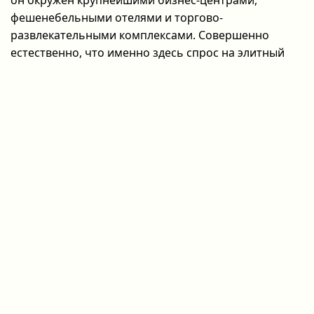
он окружен крупнейшими бизнес-центрами,
фешенебельными отелями и торгово-
развлекательными комплексами. Совершенно
естественно, что именно здесь спрос на элитный
отдых достигает своего пика. Современные
проститутки у метро Дворец Спорта предлагают
сервис высочайшего уровня, ориентированный на
успешных мужчин, которые ценят свое время и
безупречное качество. В ритме постоянных
встреч, форумов и спортивных событий каждому
необходим момент для полной перезагрузки.
Когда вы решаете организовать себе по-
настоящему яркий вечер, профессиональные
проститутки этой локации станут вашими
идеальными спутницами, способными воплотить
любые фантазии в атмосфере абсолютной
приватности.
Выбор данной локации для досуга обусловлен не