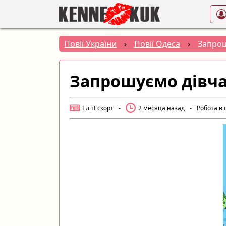
Повії України
›
Повії Одеса
›
Запрош
Запрошуємо дівчат
ЕлітЕскорт
-
2 месяца назад
-
Робота в 