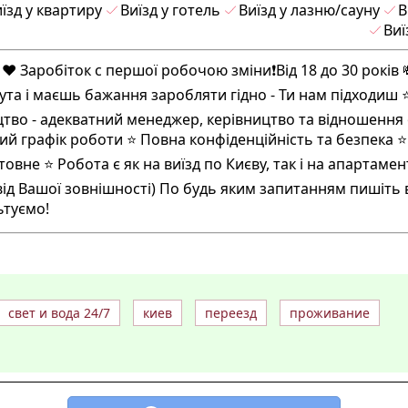
їзд у квартиру
Виїзд у готель
Виїзд у лазню/сауну
В
Виї
 ❤️ Заробіток с першої робочою зміни❗️Від 18 до 30 років 
ута і маєшь бажання заробляти гідно - Ти нам підходиш ⭐️
во - адекватний менеджер, керівництво та відношення
й графік роботи ⭐️ Повна конфіденційність та безпека ⭐️
е ⭐️ Робота є як на виїзд по Києву, так і на апартамент
 від Вашої зовнішності) По будь яким запитанням пишіть 
ьтуємо!
свет и вода 24/7
киев
переезд
проживание