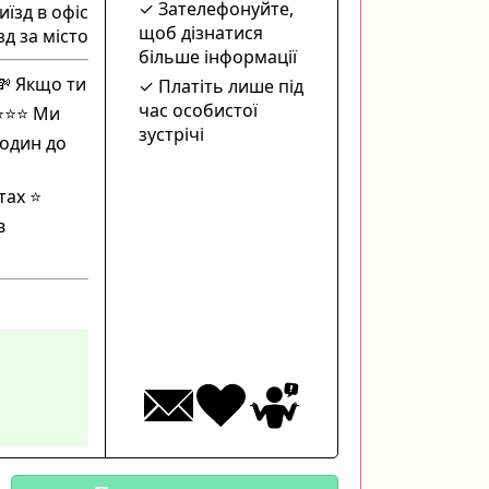
Зателефонуйте,
иїзд в офіс
щоб дізнатися
зд за місто
більше інформації
💸 Якщо ти
Платіть лише під
час особистої
⭐️⭐️ Ми
зустрічі
 один до
ах ⭐️
в