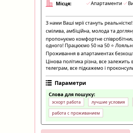
Апартаменти
Ви
Місця:
З нами Ваші мрії стануть реальністю!
смілива, амбіційна, молода та доглян
пропонуємо комфортне співробітницт
одного! Працюємо 50 на 50 ⭐️ Лояльни
Проживання в апартаментах безкоштовн
Цінова політика різна, все залежить
телеграм, все підкажемо і проконсул
Параметри
Слова для пошуку:
эскорт работа
лучшие условия
работа с проживанием