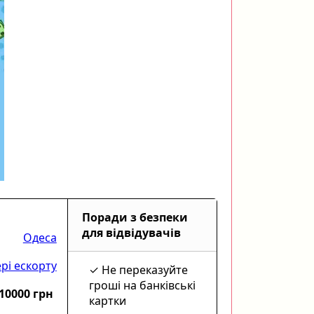
Поради з безпеки
для відвідувачів
Одеса
рі ескорту
Не переказуйте
гроші на банківські
10000 грн
картки