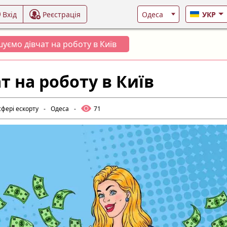
Вхід
Реєстрація
УКР
уємо дівчат на роботу в Київ
 на роботу в Київ
сфері ескорту
-
Одеса
-
71