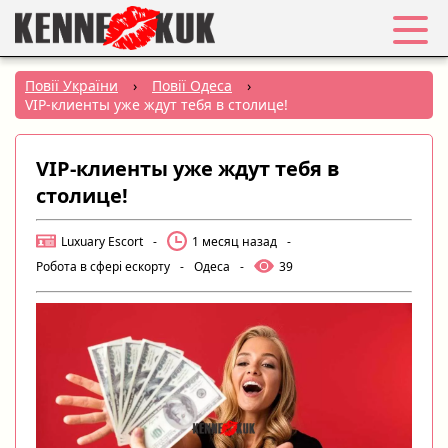
Обране
Повії України
›
Повії Одеса
›
VIP-клиенты уже ждут тебя в столице!
Вхід
VIP-клиенты уже ждут тебя в
Реєстрація
столице!
Міста:
Luxuary Escort
-
1 месяц назад
-
Робота в сфері ескорту
-
Одеса
-
39
РУС
|
УКР
Створити оголошення