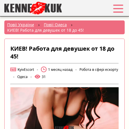
Обране
Повії України
›
Повії Одеса
›
КИЕВ! Работа для девушек от 18 до 45!
Вхід
КИЕВ! Работа для девушек от 18 до
Реєстрація
45!
Міста:
KyivEscort
-
1 месяц назад
-
Робота в сфері ескорту
-
Одеса
-
31
РУС
|
УКР
Створити оголошення