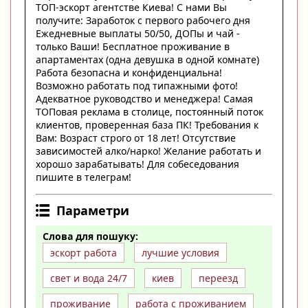
ТОП-эскорт агентстве Киева! С нами Вы
получите: Заработок с первого рабочего дня
Ежедневные выплаты 50/50, ДОПы и чай -
только Ваши! Бесплатное проживание в
апартаментах (одна девушка в одной комнате)
Работа безопасна и конфиденциальна!
Возможно работать под типажными фото!
Адекватное руководство и менеджера! Самая
ТОПовая реклама в столице, постоянный поток
клиентов, проверенная база ПК! Требования к
Вам: Возраст строго от 18 лет! Отсутствие
зависимостей алко/нарко! Желание работать и
хорошо зарабатывать! Для собеседования
пишите в телеграм!
Параметри
Слова для пошуку:
эскорт работа
лучшие условия
свет и вода 24/7
киев
переезд
проживание
работа с проживанием