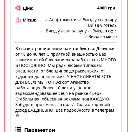
4000 грн
Ціна:
Апартаменти
Виїзд у квартиру
Місця:
Виїзд у готель
Виїзд у лазню/сауну
Виїзд в офіс
Виїзд за місто
В связи с раширением нам требуются: Девушки
от 18 до 40 лет С приятной внешностью Без
зависимостей С желанием зарабатывать МНОГО
и ПОСТОЯННО! Мы рады любым типажам
внешности: от блондинок до рыженьких, от
худышек до полненьких. У НАС КЛИЕНТЫ ЕСТЬ
ДЛЯ ВСЕХ! Мы ТОП Эскорт Агенство,
работающее более 10 лет и успешно
зарекомендовавшее себя на рынке сферы.
Стабильная, объемная реклама под КАЖДУЮ.
Забудьте про смены "в ноль". Только хороший
доход ЕЖЕДНЕВНО! Все подробности в телеграм
💬
Параметри