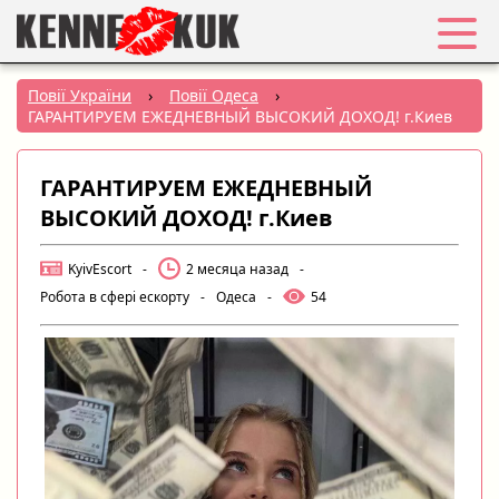
Обране
Повії України
›
Повії Одеса
›
ГАРАНТИРУЕМ ЕЖЕДНЕВНЫЙ ВЫСОКИЙ ДОХОД! г.Киев
Вхід
ГАРАНТИРУЕМ ЕЖЕДНЕВНЫЙ
Реєстрація
ВЫСОКИЙ ДОХОД! г.Киев
Міста:
KyivEscort
-
2 месяца назад
-
Робота в сфері ескорту
-
Одеса
-
54
РУС
|
УКР
Створити оголошення