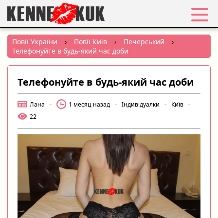
Обране
Повії України
›
Повії Київ
›
Печерський
›
Телефонуйте в будь-який час доби
Вхід
Телефонуйте в будь-який час доби
Реєстрація
Лана
-
1 месяц назад
-
Індивідуалки
-
Київ
-
Міста:
22
РУС
|
УКР
Створити оголошення