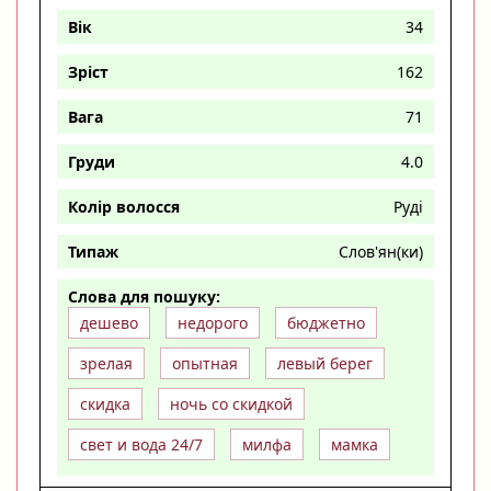
Вік
34
Зріст
162
Вага
71
Груди
4.0
Колір волосся
Руді
Типаж
Слов'ян(ки)
Слова для пошуку:
дешево
недорого
бюджетно
зрелая
опытная
левый берег
скидка
ночь со скидкой
свет и вода 24/7
милфа
мамка