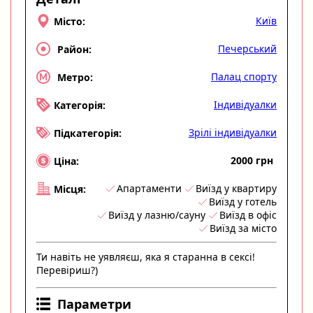
Київ
Місто:
Печерський
Район:
Палац спорту
Метро:
Індивідуалки
Категорія:
Зрілі індивідуалки
Підкатегорія:
2000 грн
Ціна:
Апартаменти
Виїзд у квартиру
Місця:
Виїзд у готель
Виїзд у лазню/сауну
Виїзд в офіс
Виїзд за місто
Ти навіть не уявляєш, яка я старанна в сексі!
Перевіриш?)
Параметри