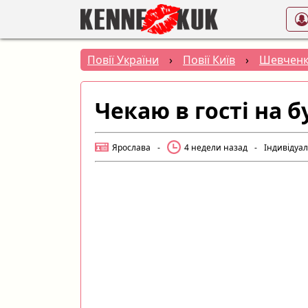
Повії України
›
Повії Київ
›
Шевченк
Чекаю в гості на 
Ярослава
-
4 недели назад
-
Індивідуа