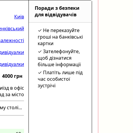
Поради з безпеки
для відвідувачів
Київ
нківський
Не переказуйте
гроші на банківські
алежності
картки
Зателефонуйте,
дивідуалки
щоб дізнатися
дивідуалки
більше інформації
Платіть лише під
4000 грн
час особистої
зустрічі
иїзд в офіс
зд за місто
у столі...