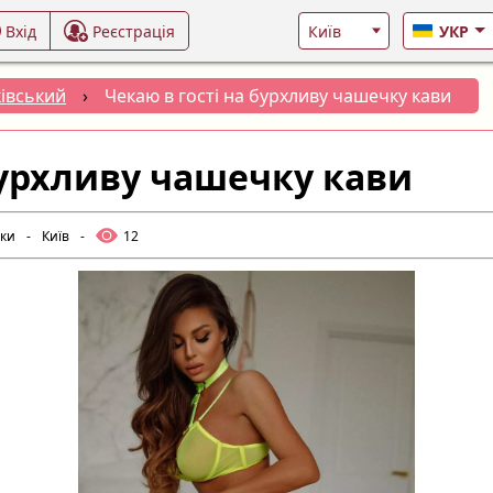
Вхід
Реєстрація
УКР
івський
›
Чекаю в гості на бурхливу чашечку кави
бурхливу чашечку кави
лки
-
Київ
-
12