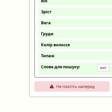
Вік
Зріст
Вага
Груди
Колір волосся
Типаж
Слова для пошуку:
вип
Не платіть наперед