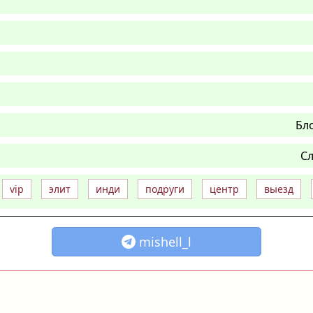
Бл
Сл
vip
элит
инди
подруги
центр
выезд
mishell_l