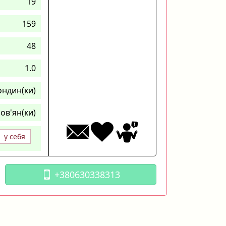
19
159
48
1.0
ондин(ки)
ов'ян(ки)
у себя
+380630338313