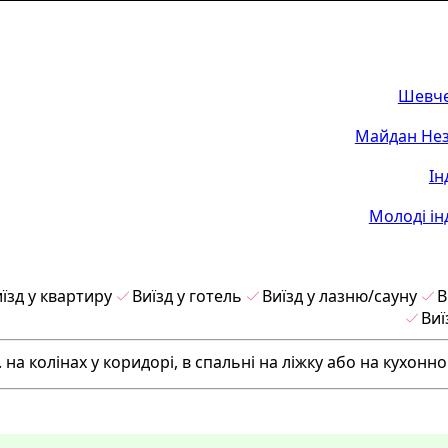
Шевче
Майдан Нез
Ін
Молоді ін
їзд у квартиру
Виїзд у готель
Виїзд у лазню/сауну
В
Виї
 на колінах у коридорі, в спальні на ліжку або на кухонном