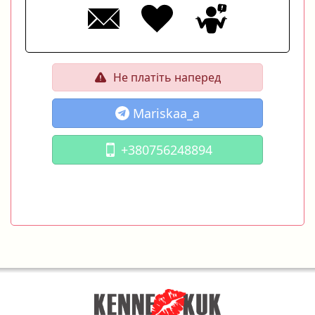
Не платіть наперед
Mariskaa_a
+380756248894