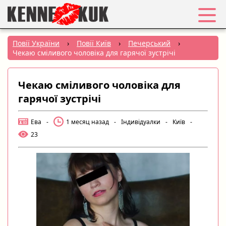
Обране
Повії України
›
Повії Київ
›
Печерський
›
Чекаю сміливого чоловіка для гарячої зустрічі
Вхід
Чекаю сміливого чоловіка для
Реєстрація
гарячої зустрічі
Міста:
Ева
-
1 месяц назад
-
Індивідуалки
-
Київ
-
23
РУС
|
УКР
Створити оголошення