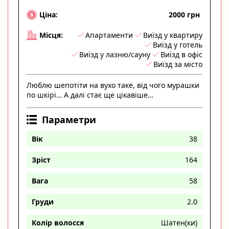
2000 грн
Ціна:
Апартаменти
Виїзд у квартиру
Місця:
Виїзд у готель
Виїзд у лазню/сауну
Виїзд в офіс
Виїзд за місто
Люблю шепотіти на вухо таке, від чого мурашки
по шкірі… А далі стає ще цікавіше…
Параметри
Вік
38
Зріст
164
Вага
58
Груди
2.0
Колір волосся
Шатен(ки)