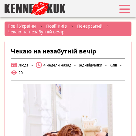
Обране
Повії України
›
Повії Київ
›
Печерський
›
Чекаю на незабутній вечір
Вхід
Чекаю на незабутній вечір
Реєстрація
Люда
-
4 недели назад
-
Індивідуалки
-
Київ
-
Міста:
20
РУС
|
УКР
Створити оголошення