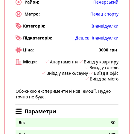
Печерський
Район:
Палац спорту
Метро:
Індивідуалки
Категорія:
Дешеві індивідуалки
Підкатегорія:
3000 грн
Ціна:
Апартаменти
Виїзд у квартиру
Місця:
Виїзд у готель
Виїзд у лазню/сауну
Виїзд в офіс
Виїзд за місто
Обожнюю експерименти й нові емоції. Нудно
точно не буде.
Параметри
Вік
30