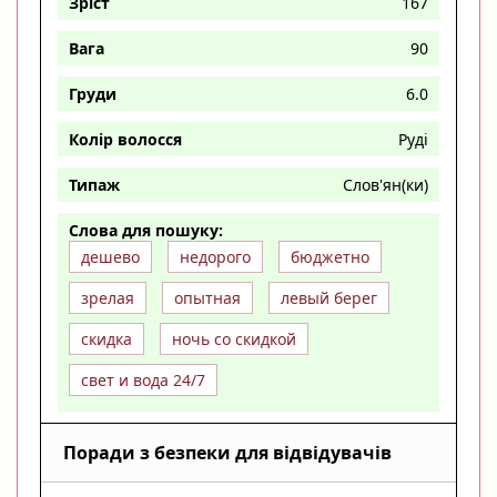
Зріст
167
Вага
90
Груди
6.0
Колір волосся
Руді
Типаж
Слов'ян(ки)
Слова для пошуку:
дешево
недорого
бюджетно
зрелая
опытная
левый берег
скидка
ночь со скидкой
свет и вода 24/7
Поради з безпеки для відвідувачів