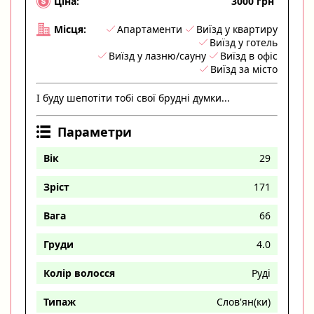
3000 грн
Ціна:
Апартаменти
Виїзд у квартиру
Місця:
Виїзд у готель
Виїзд у лазню/сауну
Виїзд в офіс
Виїзд за місто
І буду шепотіти тобі свої брудні думки...
Параметри
Вік
29
Зріст
171
Вага
66
Груди
4.0
Колір волосся
Руді
Типаж
Слов'ян(ки)