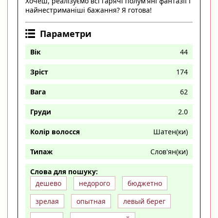
Хочеш, реалізуємо всі гарячі полум'яні фантазії і
найнестриманіші бажання? Я готова!
Параметри
Вік
44
Зріст
174
Вага
62
Груди
2.0
Колір волосся
Шатен(ки)
Типаж
Слов'ян(ки)
Слова для пошуку:
дешево
недорого
бюджетно
зрелая
опытная
левый берег