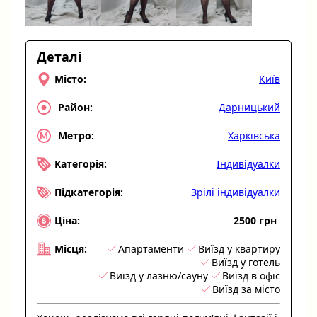
Деталі
Київ
Місто:
Дарницький
Район:
Харківська
Метро:
Індивідуалки
Категорія:
Зрілі індивідуалки
Підкатегорія:
2500 грн
Ціна:
Апартаменти
Виїзд у квартиру
Місця:
Виїзд у готель
Виїзд у лазню/сауну
Виїзд в офіс
Виїзд за місто