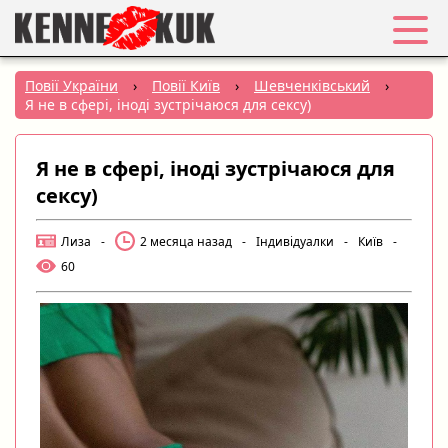
Обране
Повії України
›
Повії Київ
›
Шевченківський
›
Я не в сфері, іноді зустрічаюся для сексу)
Вхід
Я не в сфері, іноді зустрічаюся для
Реєстрація
сексу)
Міста:
Лиза
-
2 месяца назад
-
Індивідуалки
-
Київ
-
60
РУС
|
УКР
Створити оголошення