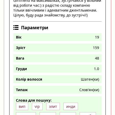
Girlfriend на максималках, зустрічаюся у вільний
від роботи час:) з радістю складу компанію
тільки ввічливим і адекватним джентльменам.
Цілую, буду рада знайомству, до зустрічі!)
Параметри
Вік
19
Зріст
159
Вага
48
Груди
1.0
Колір волосся
Шатен(ки)
Типаж
Слов'ян(ки)
Слова для пошуку:
вип
vip
элит
инди