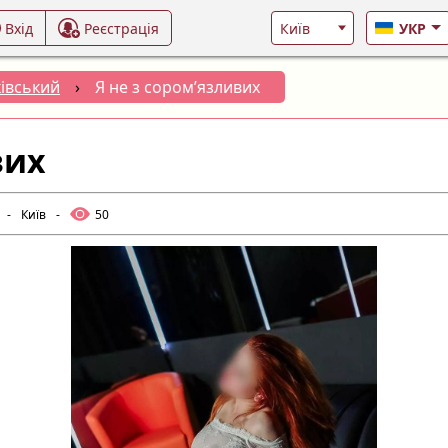
Вхід
Реєстрація
УКР
івський
›
Я не з сором’язливих
вих
-
Київ
-
50