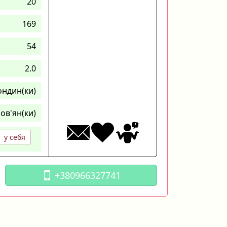
20
169
54
2.0
ондин(ки)
ов'ян(ки)
у себя
+380966327741