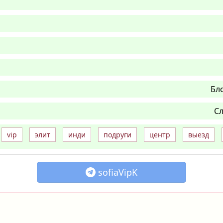
Бл
Сл
vip
элит
инди
подруги
центр
выезд
sofiaVipK