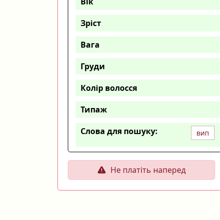
Вік
Зріст
Вага
Груди
Колір волосся
Типаж
Слова для пошуку:
вип
Не платіть наперед