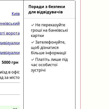
Поради з безпеки
для відвідувачів
Київ
нківський
Не переказуйте
гроші на банківські
оті ворота
картки
Зателефонуйте,
дивідуалки
щоб дізнатися
дивідуалки
більше інформації
Платіть лише під
5000 грн
час особистої
зустрічі
иїзд в офіс
зд за місто