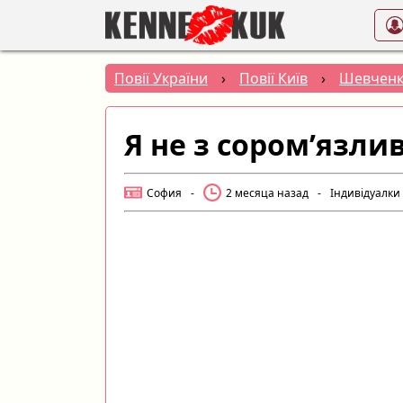
Повії України
›
Повії Київ
›
Шевченк
Я не з сором’язли
София
-
2 месяца назад
-
Індивідуалки