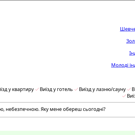
Шевче
Зол
Ін
Молоді ін
їзд у квартиру
Виїзд у готель
Виїзд у лазню/сауну
В
Виї
ою, небезпечною. Яку мене обереш сьогодні?