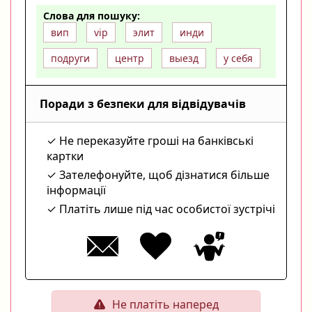
Слова для пошуку:
вип
vip
элит
инди
подруги
центр
выезд
у себя
Поради з безпеки для відвідувачів
Не переказуйте гроші на банківські
картки
Зателефонуйте, щоб дізнатися більше
інформації
Платіть лише під час особистої зустрічі
Не платіть наперед