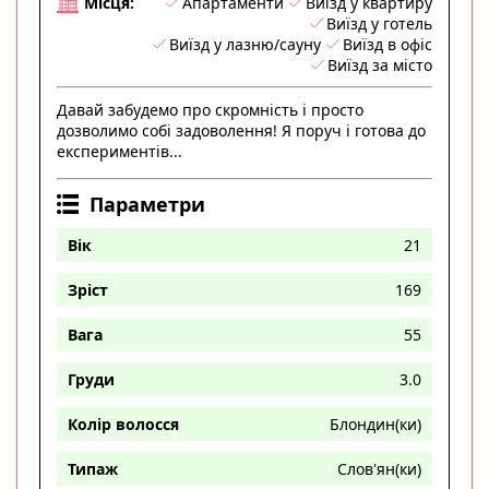
Апартаменти
Виїзд у квартиру
Місця:
Виїзд у готель
Виїзд у лазню/сауну
Виїзд в офіс
Виїзд за місто
Давай забудемо про скромність і просто
дозволимо собі задоволення! Я поруч і готова до
експериментів...
Параметри
Вік
21
Зріст
169
Вага
55
Груди
3.0
Колір волосся
Блондин(ки)
Типаж
Слов'ян(ки)