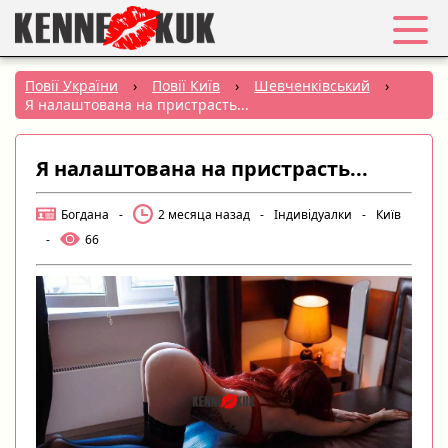
Обране
Повії України
›
Повії Київ
›
Шевченківський
›
Я налаштована на пристрасть...
Вхід
Я налаштована на пристрасть...
Реєстрація
Богдана
-
2 месяца назад
-
Індивідуалки
-
Київ
Міста:
-
66
РУС
|
УКР
Створити оголошення