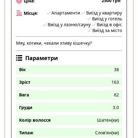
2500 грн
Ціна:
Апартаменти
Виїзд у квартиру
Місця:
Виїзд у готель
Виїзд у лазню/сауну
Виїзд в офіс
Виїзд за місто
Мяу, котики, чекали хтиву кішечку?
Параметри
Вік
38
Зріст
163
Вага
62
Груди
3.0
Колір волосся
Шатен(ки)
Типаж
Слов'ян(ки)