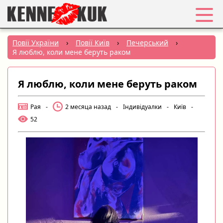
Обране
Повії України
›
Повії Київ
›
Печерський
›
Я люблю, коли мене беруть раком
Вхід
Я люблю, коли мене беруть раком
Реєстрація
Рая
-
2 месяца назад
-
Індивідуалки
-
Київ
-
Міста:
52
РУС
|
УКР
Створити оголошення