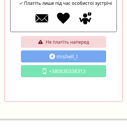
Платіть лише під час особистої зустрічі
Не платіть наперед
mishell_l
+380630338313