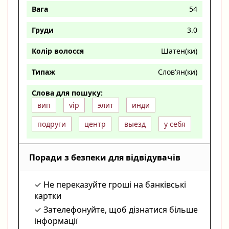
Вага
54
Груди
3.0
Колір волосся
Шатен(ки)
Типаж
Слов'ян(ки)
Слова для пошуку:
вип
vip
элит
инди
подруги
центр
выезд
у себя
Поради з безпеки для відвідувачів
Не переказуйте гроші на банківські
картки
Зателефонуйте, щоб дізнатися більше
інформації