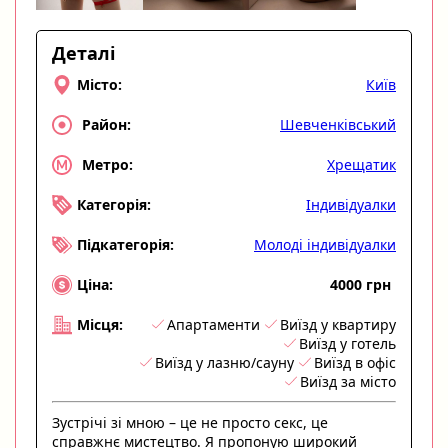
Деталі
Київ
Місто:
Шевченківський
Район:
Хрещатик
Метро:
Індивідуалки
Категорія:
Молоді індивідуалки
Підкатегорія:
4000 грн
Ціна:
Апартаменти
Виїзд у квартиру
Місця:
Виїзд у готель
Виїзд у лазню/сауну
Виїзд в офіс
Виїзд за місто
Зустрічі зі мною – це не просто секс, це
справжнє мистецтво. Я пропоную широкий