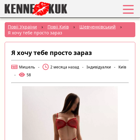
Обране
Повії України
›
Повії Київ
›
Шевченківський
›
Я хочу тебе просто зараз
Вхід
Я хочу тебе просто зараз
Реєстрація
Мишель
-
2 месяца назад
-
Індивідуалки
-
Київ
Міста:
-
58
РУС
|
УКР
Створити оголошення