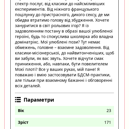
спектр послуг, від класики до найсміливіших
експериментів. Від ніжного французького
поцілунку до пристрасного, дикого сексу, де ми
обидва втратимо голову від збудження. Хочете
зануритися в світ рольових ігор? Я із
задоволенням постану в образі вашої улюбленої
героїні, будь то спокуслива школярка або владна
домінатрікс. Мої улюблені пози? Тут немає
обмежень, головне – взаємне задоволення. Від
класики-місіонерської, до найвитонченіших, щоб
ви забули, як вас звуть. Хочете відчути смак
приниження, або, навпаки, бути повелителем
Моєї плоті? Все у ваших руках, мій пане! Я
поважаю і вмію застосовувати БДСМ-практики,
але тільки при взаємному бажанні і обговоренні
всіх деталей.
Параметри
Вік
23
Зріст
171