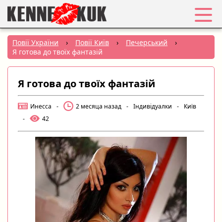
Обране
Повії України
›
Повії Київ
›
Печерський
›
Я готова до твоїх фантазій
Вхід
Я готова до твоїх фантазій
Реєстрація
Инесса
-
2 месяца назад
-
Індивідуалки
-
Київ
Міста:
-
42
РУС
|
УКР
Створити оголошення