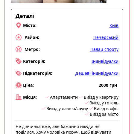
Деталі
Київ
Місто:
Печерський
Район:
Палац спорту
Метро:
Індивідуалки
Категорія:
Дешеві індивідуалки
Підкатегорія:
2000 грн
Ціна:
Апартаменти
Виїзд у квартиру
Місця:
Виїзд у готель
Виїзд у лазню/сауну
Виїзд в офіс
Виїзд за місто
Не дівчинка вже, але бажання нікуди не
поділися. Хочу чоловіка поруч, щоб відчувати