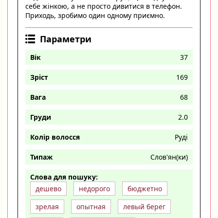
себе жінкою, а не просто дивитися в телефон.
Приходь, зробимо один одному приємно.
Параметри
Вік
37
Зріст
169
Вага
68
Груди
2.0
Колір волосся
Руді
Типаж
Слов'ян(ки)
Слова для пошуку:
дешево
недорого
бюджетно
зрелая
опытная
левый берег