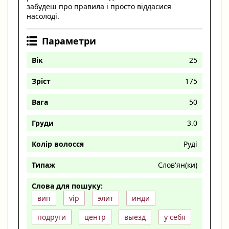
забудеш про правила і просто віддасися
насолоді.
Параметри
Вік
25
Зріст
175
Вага
50
Груди
3.0
Колір волосся
Руді
Типаж
Слов'ян(ки)
Слова для пошуку:
вип
vip
элит
инди
подруги
центр
выезд
у себя