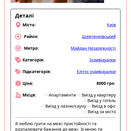
Деталі
Київ
Місто:
Шевченківський
Район:
Майдан Незалежності
Метро:
Індивідуалки
Категорія:
Елітні індивідуалки
Підкатегорія:
8000 грн
Ціна:
Апартаменти
Виїзд у квартиру
Місця:
Виїзд у готель
Виїзд у лазню/сауну
Виїзд в офіс
Виїзд за місто
Я люблю грати на межі пристойності та
розпалювати бажання до межі. Зі мною ти