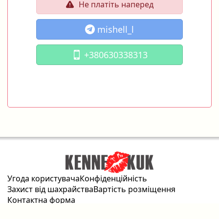
Не платіть наперед
mishell_l
+380630338313
Угода користувача
Конфіденційність
Захист від шахрайства
Вартість розміщення
Контактна форма
2026 © kennekuk.com Всі права захищені.