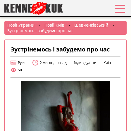
Обране
Повії України
›
Повії Київ
›
Шевченківський
›
Зустрінемось і забудемо про час
Вхід
Зустрінемось і забудемо про час
Реєстрація
Руся
-
2 месяца назад
-
Індивідуалки
-
Київ
-
Міста:
50
РУС
|
УКР
Створити оголошення