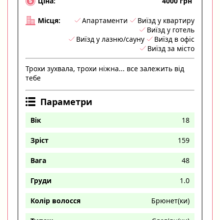
4000 грн
Ціна:
Апартаменти
Виїзд у квартиру
Місця:
Виїзд у готель
Виїзд у лазню/сауну
Виїзд в офіс
Виїзд за місто
Трохи зухвала, трохи ніжна... все залежить від
тебе
Параметри
Вік
18
Зріст
159
Вага
48
Груди
1.0
Колір волосся
Брюнет(ки)