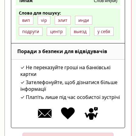
Типаж
Слов'ян(ки)
Слова для пошуку:
вип
vip
элит
инди
подруги
центр
выезд
у себя
Поради з безпеки для відвідувачів
Не переказуйте гроші на банківські
картки
Зателефонуйте, щоб дізнатися більше
інформації
Платіть лише під час особистої зустрічі