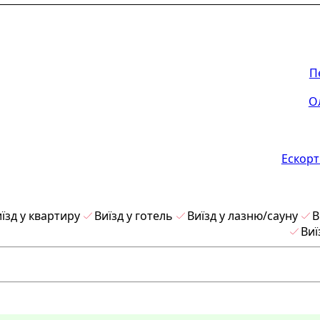
П
О
Ескорт
їзд у квартиру
Виїзд у готель
Виїзд у лазню/сауну
В
Виї