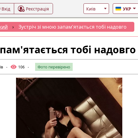
Вхід
Реєстрація
УКР
кий
›
Зустріч зі мною запам'ятається тобі надовго
апам'ятається тобі надовго
Фото перевірено
їв
-
106
-