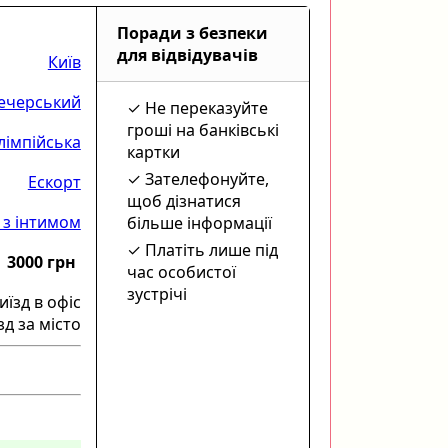
Поради з безпеки
для відвідувачів
Київ
ечерський
Не переказуйте
гроші на банківські
лімпійська
картки
Зателефонуйте,
Ескорт
щоб дізнатися
 з інтимом
більше інформації
Платіть лише під
3000 грн
час особистої
зустрічі
иїзд в офіс
зд за місто