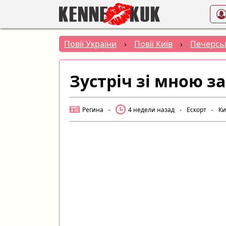
Повії України
›
Повії Київ
›
Печерсь
Зустріч зі мною з
Регина
-
4 недели назад
-
Ескорт
-
Ки