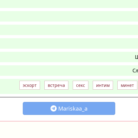
Ш
Сл
эскорт
встреча
секс
интим
минет
Mariskaa_a