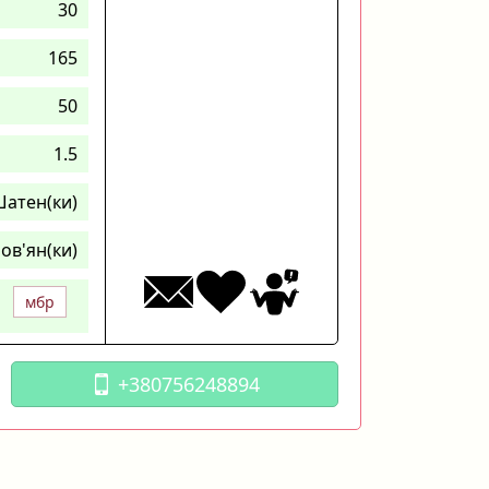
30
165
50
1.5
атен(ки)
ов'ян(ки)
мбр
+380756248894