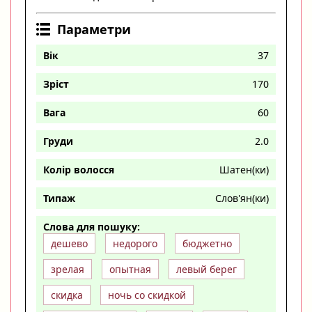
Параметри
Вік
37
Зріст
170
Вага
60
Груди
2.0
Колір волосся
Шатен(ки)
Типаж
Слов'ян(ки)
Слова для пошуку:
дешево
недорого
бюджетно
зрелая
опытная
левый берег
скидка
ночь со скидкой