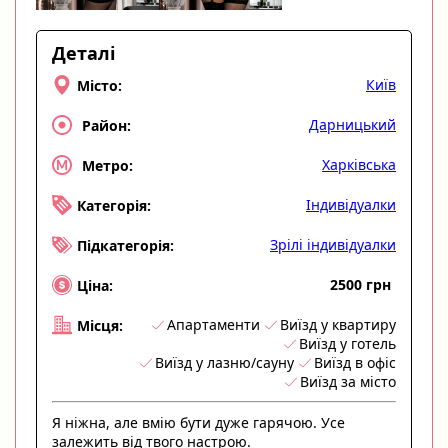
Деталі
Київ
Місто:
Дарницький
Район:
Харківська
Метро:
Індивідуалки
Категорія:
Зрілі індивідуалки
Підкатегорія:
2500 грн
Ціна:
Апартаменти
Виїзд у квартиру
Місця:
Виїзд у готель
Виїзд у лазню/сауну
Виїзд в офіс
Виїзд за місто
Я ніжна, але вмію бути дуже гарячою. Усе
залежить від твого настрою.