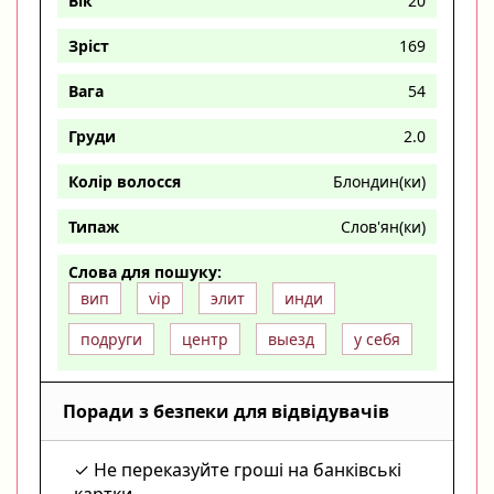
Вік
20
Зріст
169
Вага
54
Груди
2.0
Колір волосся
Блондин(ки)
Типаж
Слов'ян(ки)
Слова для пошуку:
вип
vip
элит
инди
подруги
центр
выезд
у себя
Поради з безпеки для відвідувачів
Не переказуйте гроші на банківські
картки