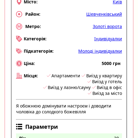
Київ
Місто:
Шевченківський
Район:
Золоті ворота
Метро:
Індивідуалки
Категорія:
Молоді індивідуалки
Підкатегорія:
5000 грн
Ціна:
Апартаменти
Виїзд у квартиру
Місця:
Виїзд у готель
Виїзд у лазню/сауну
Виїзд в офіс
Виїзд за місто
Я обожнюю домінувати настроєм і доводити
чоловіка до солодкого божевілля
Параметри