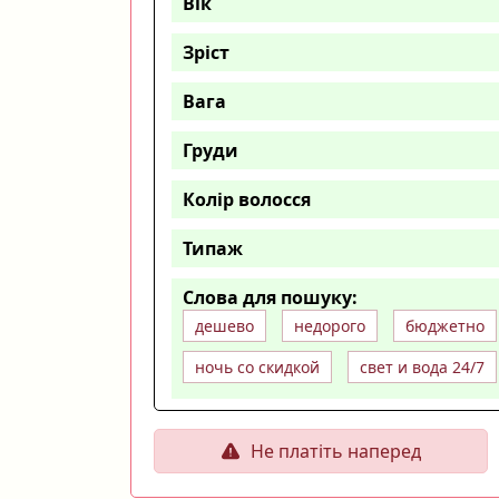
Вік
Зріст
Вага
Груди
Колір волосся
Типаж
Слова для пошуку:
дешево
недорого
бюджетно
ночь со скидкой
свет и вода 24/7
Не платіть наперед