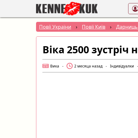
Повії України
›
Повії Київ
›
Дарниць
Віка 2500 зустріч 
Вика
-
2 месяца назад
-
Індивідуалки