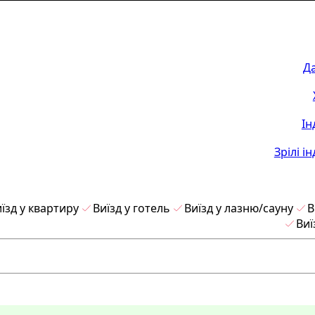
Д
Ін
Зрілі і
їзд у квартиру
Виїзд у готель
Виїзд у лазню/сауну
В
Виї