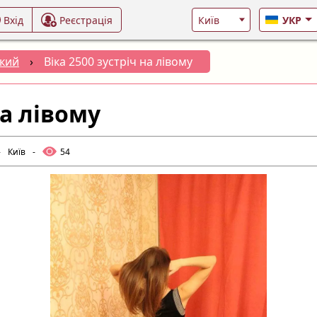
Вхід
Реєстрація
УКР
кий
›
Віка 2500 зустріч на лівому
на лівому
-
Київ
-
54