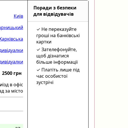
Поради з безпеки
для відвідувачів
Київ
арницький
Не переказуйте
гроші на банківські
Харківська
картки
Зателефонуйте,
дивідуалки
щоб дізнатися
ндивідуалки
більше інформації
Платіть лише під
2500 грн
час особистої
зустрічі
иїзд в офіс
зд за місто