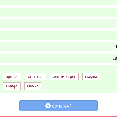
Ш
Сл
зрелая
опытная
левый берег
скидка
милфа
мамка
cofialov1