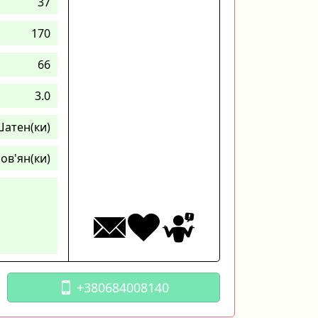
37
170
66
3.0
атен(ки)
ов'ян(ки)
+380684008140