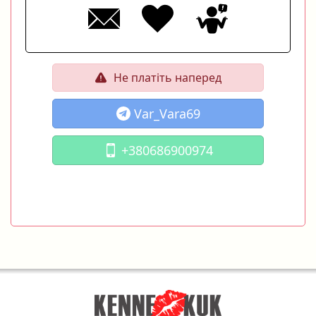
Не платіть наперед
Var_Vara69
+380686900974