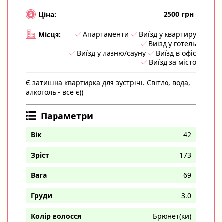
2500 грн
Ціна:
Апартаменти
Виїзд у квартиру
Місця:
Виїзд у готель
Виїзд у лазню/сауну
Виїзд в офіс
Виїзд за місто
Є затишна квартирка для зустрічі. Світло, вода,
алкоголь - все є))
Параметри
Вік
42
Зріст
173
Вага
69
Груди
3.0
Колір волосся
Брюнет(ки)