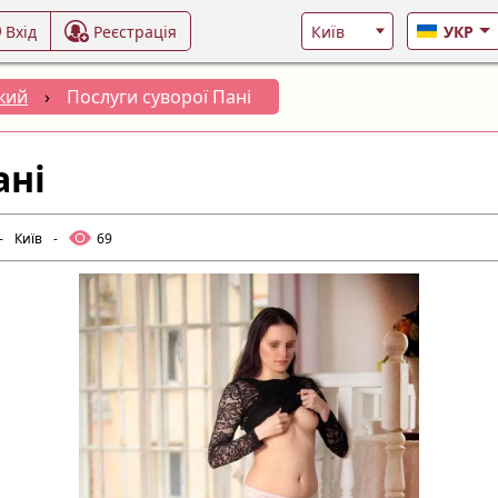
Вхід
Реєстрація
УКР
кий
›
Послуги суворої Пані
ані
-
Київ
-
69