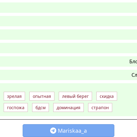
Бл
Сл
зрелая
опытная
левый берег
скидка
госпожа
бдсм
доминация
страпон
Mariskaa_a