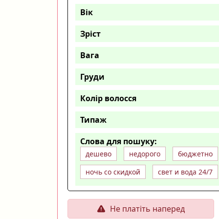
Вік
Зріст
Вага
Груди
Колір волосся
Типаж
Слова для пошуку:
дешево
недорого
бюджетно
ночь со скидкой
свет и вода 24/7
Не платіть наперед