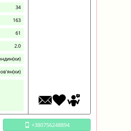
34
163
61
2.0
ондин(ки)
ов'ян(ки)
+380756248894