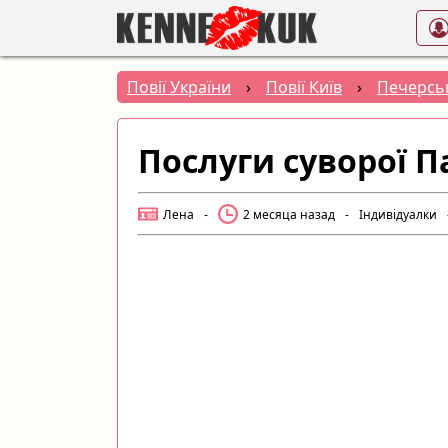
Повії України
›
Повії Київ
›
Печерсь
Послуги суворої П
Лена
-
2 месяца назад
-
Індивідуалки