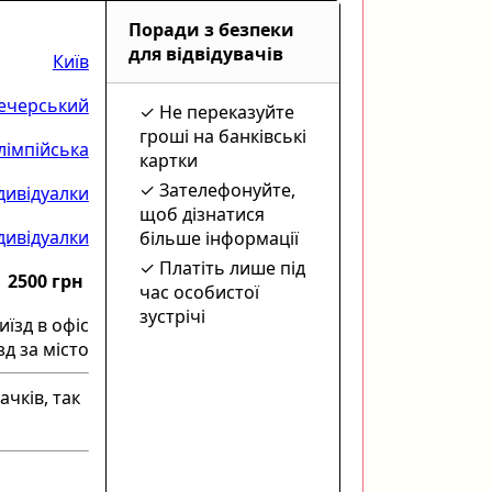
Поради з безпеки
для відвідувачів
Київ
ечерський
Не переказуйте
гроші на банківські
лімпійська
картки
Зателефонуйте,
дивідуалки
щоб дізнатися
ндивідуалки
більше інформації
Платіть лише під
2500 грн
час особистої
зустрічі
иїзд в офіс
зд за місто
ачків, так