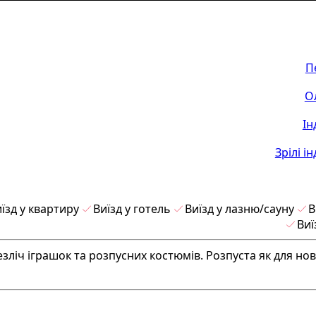
П
О
Ін
Зрілі і
їзд у квартиру
Виїзд у готель
Виїзд у лазню/сауну
В
Виї
езліч іграшок та розпусних костюмів. Розпуста як для нов