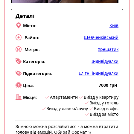
Деталі
Київ
Місто:
Шевченківський
Район:
Хрещатик
Метро:
Індивідуалки
Категорія:
Елітні індивідуалки
Підкатегорія:
7000 грн
Ціна:
Апартаменти
Виїзд у квартиру
Місця:
Виїзд у готель
Виїзд у лазню/сауну
Виїзд в офіс
Виїзд за місто
Зі мною можна розслабитися - а можна втратити
голову від емоцій. Обирай формат ))