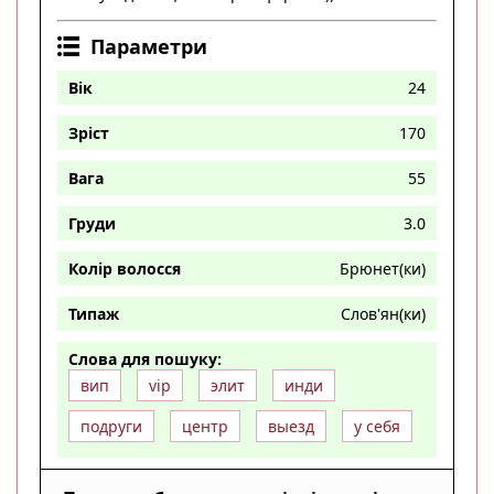
Параметри
Вік
24
Зріст
170
Вага
55
Груди
3.0
Колір волосся
Брюнет(ки)
Типаж
Слов'ян(ки)
Слова для пошуку:
вип
vip
элит
инди
подруги
центр
выезд
у себя