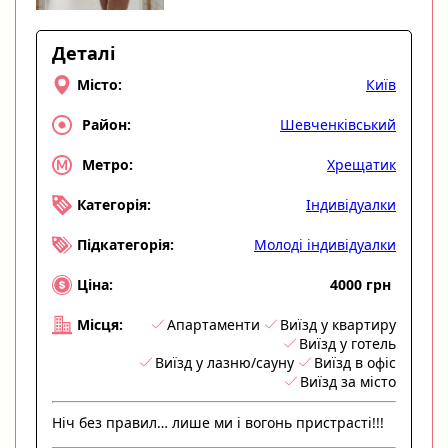
Деталі
Київ
Місто:
Шевченківський
Район:
Хрещатик
Метро:
Індивідуалки
Категорія:
Молоді індивідуалки
Підкатегорія:
4000 грн
Ціна:
Апартаменти
Виїзд у квартиру
Місця:
Виїзд у готель
Виїзд у лазню/сауну
Виїзд в офіс
Виїзд за місто
Ніч без правил… лише ми і вогонь пристрасті!!!