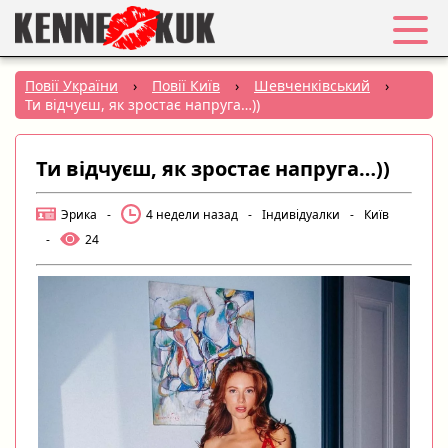
Обране
Повії України
›
Повії Київ
›
Шевченківський
›
Ти відчуєш, як зростає напруга…))
Вхід
Ти відчуєш, як зростає напруга…))
Реєстрація
Эрика
-
4 недели назад
-
Індивідуалки
-
Київ
Міста:
-
24
РУС
|
УКР
Створити оголошення