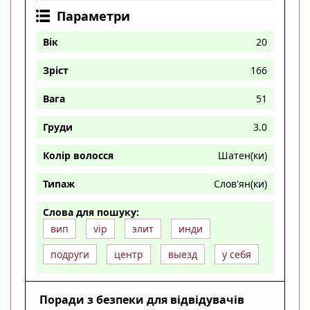
Параметри
Вік
20
Зріст
166
Вага
51
Груди
3.0
Колір волосся
Шатен(ки)
Типаж
Слов'ян(ки)
Слова для пошуку:
вип
vip
элит
инди
подруги
центр
выезд
у себя
Поради з безпеки для відвідувачів