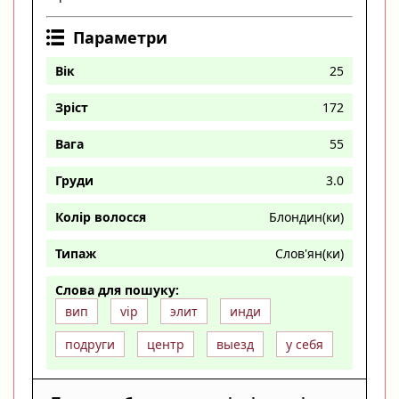
Параметри
Вік
25
Зріст
172
Вага
55
Груди
3.0
Колір волосся
Блондин(ки)
Типаж
Слов'ян(ки)
Слова для пошуку:
вип
vip
элит
инди
подруги
центр
выезд
у себя