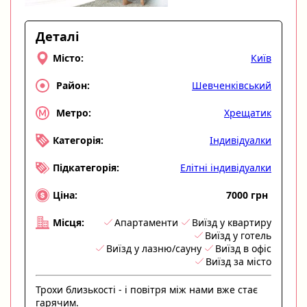
Деталі
Київ
Місто:
Шевченківський
Район:
Хрещатик
Метро:
Індивідуалки
Категорія:
Елітні індивідуалки
Підкатегорія:
7000 грн
Ціна:
Апартаменти
Виїзд у квартиру
Місця:
Виїзд у готель
Виїзд у лазню/сауну
Виїзд в офіс
Виїзд за місто
Трохи близькості - і повітря між нами вже стає
гарячим.