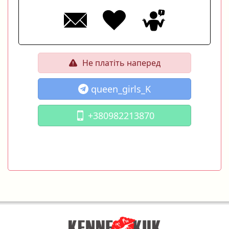
Не платіть наперед
queen_girls_K
+380982213870