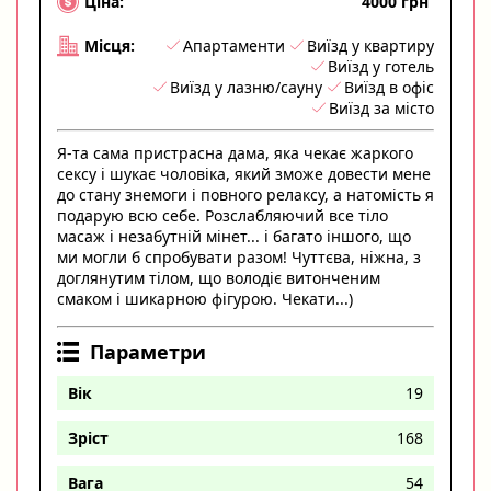
4000 грн
Ціна:
Апартаменти
Виїзд у квартиру
Місця:
Виїзд у готель
Виїзд у лазню/сауну
Виїзд в офіс
Виїзд за місто
Я-та сама пристрасна дама, яка чекає жаркого
сексу і шукає чоловіка, який зможе довести мене
до стану знемоги і повного релаксу, а натомість я
подарую всю себе. Розслабляючий все тіло
масаж і незабутній мінет... і багато іншого, що
ми могли б спробувати разом! Чуттєва, ніжна, з
доглянутим тілом, що володіє витонченим
смаком і шикарною фігурою. Чекати...)
Параметри
Вік
19
Зріст
168
Вага
54