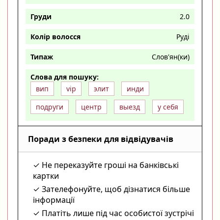
Груди
2.0
Колір волосся
Руді
Типаж
Слов'ян(ки)
Слова для пошуку:
вип
vip
элит
инди
подруги
центр
выезд
у себя
Поради з безпеки для відвідувачів
Не переказуйте гроші на банківські
картки
Зателефонуйте, щоб дізнатися більше
інформації
Платіть лише під час особистої зустрічі