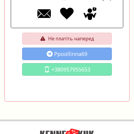
Не платіть наперед
Ppoollinna69
+380957955653