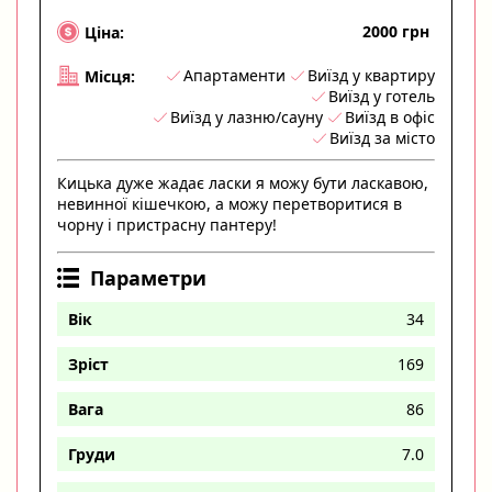
2000 грн
Ціна:
Апартаменти
Виїзд у квартиру
Місця:
Виїзд у готель
Виїзд у лазню/сауну
Виїзд в офіс
Виїзд за місто
Кицька дуже жадає ласки я можу бути ласкавою,
невинної кішечкою, а можу перетворитися в
чорну і пристрасну пантеру!
Параметри
Вік
34
Зріст
169
Вага
86
Груди
7.0