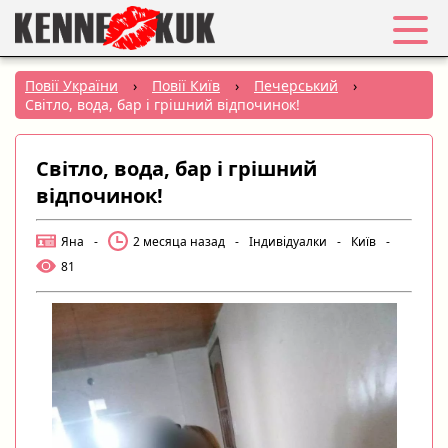
Обране
Повії України
›
Повії Київ
›
Печерський
›
Світло, вода, бар і грішний відпочинок!
Вхід
Світло, вода, бар і грішний
Реєстрація
відпочинок!
Міста:
Яна
-
2 месяца назад
-
Індивідуалки
-
Київ
-
81
РУС
|
УКР
Створити оголошення