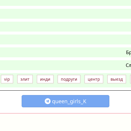
Б
Сл
vip
элит
инди
подруги
центр
выезд
queen_girls_K