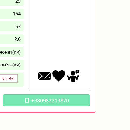
25
164
53
2.0
рюнет(ки)
ов'ян(ки)
у себя
+380982213870