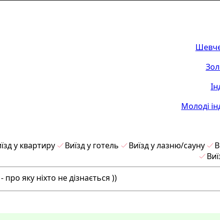
Шевче
Зол
Ін
Молоді ін
їзд у квартиру
Виїзд у готель
Виїзд у лазню/сауну
В
Виї
про яку ніхто не дізнається ))