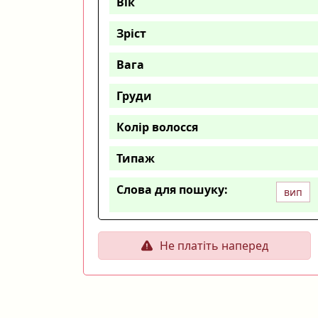
Вік
Зріст
Вага
Груди
Колір волосся
Типаж
Слова для пошуку:
вип
Не платіть наперед