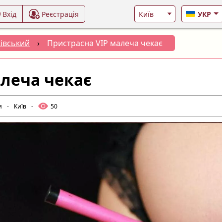
Вхід
Реєстрація
УКР
івський
›
Пристрасна VIP малеча чекає
алеча чекає
и
-
Київ
-
50