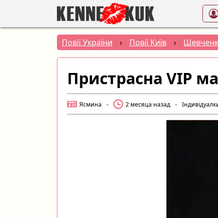
Повії України
›
Повії Київ
›
Шевченк
Пристрасна VIP м
Ясмина
-
2 месяца назад
-
Індивідуалк