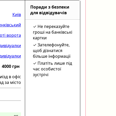
Поради з безпеки
для відвідувачів
Київ
нківський
Не переказуйте
гроші на банківські
оті ворота
картки
Зателефонуйте,
дивідуалки
щоб дізнатися
дивідуалки
більше інформації
Платіть лише під
4000 грн
час особистої
зустрічі
иїзд в офіс
зд за місто