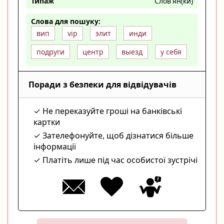
Типаж
Слов'ян(ки)
Слова для пошуку:
вип
vip
элит
инди
подруги
центр
выезд
у себя
Поради з безпеки для відвідувачів
Не переказуйте гроші на банківські
картки
Зателефонуйте, щоб дізнатися більше
інформації
Платіть лише під час особистої зустрічі