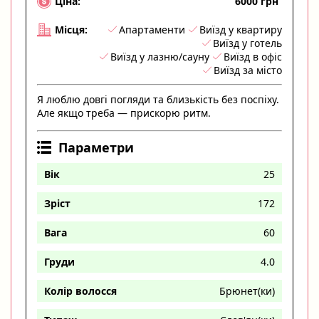
6000 грн
Ціна:
Апартаменти
Виїзд у квартиру
Місця:
Виїзд у готель
Виїзд у лазню/сауну
Виїзд в офіс
Виїзд за місто
Я люблю довгі погляди та близькість без поспіху.
Але якщо треба — прискорю ритм.
Параметри
Вік
25
Зріст
172
Вага
60
Груди
4.0
Колір волосся
Брюнет(ки)