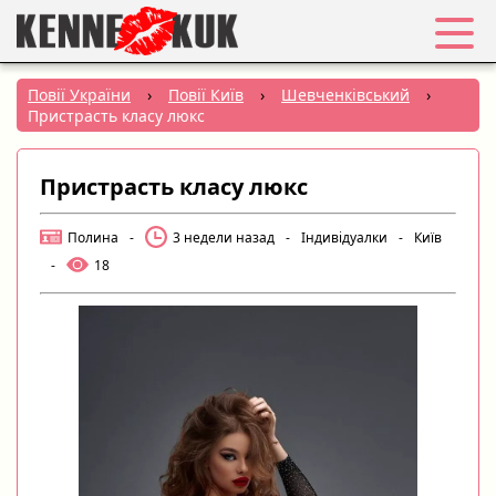
Обране
Повії України
›
Повії Київ
›
Шевченківський
›
Пристрасть класу люкс
Вхід
Пристрасть класу люкс
Реєстрація
Полина
-
3 недели назад
-
Індивідуалки
-
Київ
Міста:
-
18
РУС
|
УКР
Створити оголошення