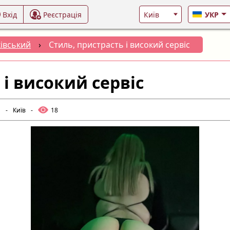
Вхід
Реєстрація
УКР
івський
›
Стиль, пристрасть і високий сервіс
 і високий сервіс
и
-
Київ
-
18