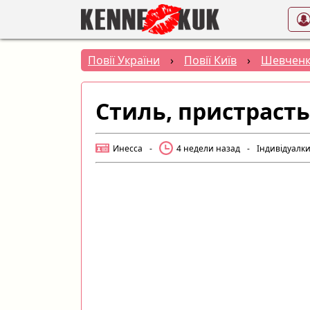
Повії України
›
Повії Київ
›
Шевченк
Стиль, пристрасть
Инесса
-
4 недели назад
-
Індивідуалк