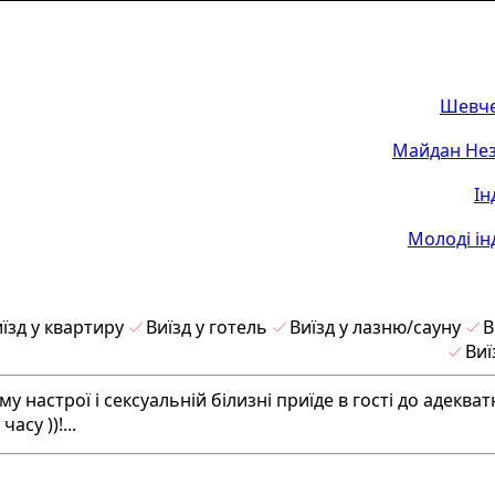
Шевче
Майдан Нез
Ін
Молоді ін
їзд у квартиру
Виїзд у готель
Виїзд у лазню/сауну
В
Виї
у настрої і сексуальній білизні приїде в гості до адеква
су ))!...