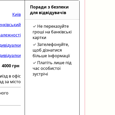
Поради з безпеки
для відвідувачів
Київ
нківський
Не переказуйте
гроші на банківські
алежності
картки
Зателефонуйте,
дивідуалки
щоб дізнатися
дивідуалки
більше інформації
Платіть лише під
4000 грн
час особистої
зустрічі
иїзд в офіс
зд за місто
тного