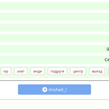
Ш
Сл
vip
элит
инди
подруги
центр
выезд
mishell_l