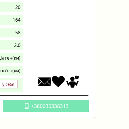
20
164
58
2.0
атен(ки)
ов'ян(ки)
у себя
+380630338313