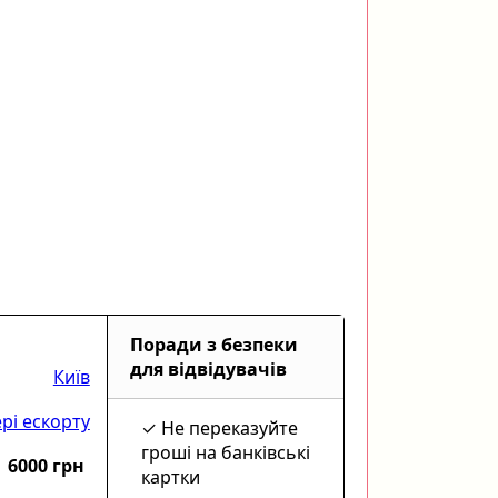
Поради з безпеки
для відвідувачів
Київ
рі ескорту
Не переказуйте
гроші на банківські
6000 грн
картки