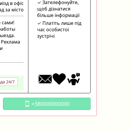
Зателефонуйте,
иїзд в офіс
щоб дізнатися
зд за місто
більше інформації
 сами!
Платіть лише під
 работы
час особистої
ыезда.
зустрічі
! Реклама
 и
ода 24/7
+380000000000