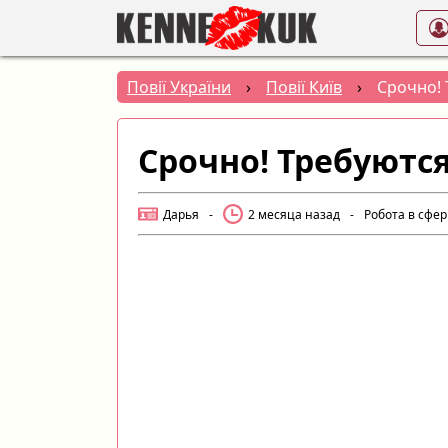
Повії України
›
Повії Київ
›
Срочно! 
Срочно! Требуются
Дарья
-
2 месяца назад
-
Робота в сфер