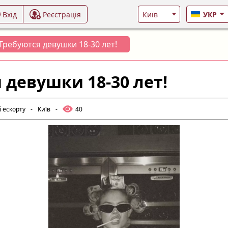
Вхід
Реєстрація
УКР
Требуются девушки 18-30 лет!
 девушки 18-30 лет!
і ескорту
-
Київ
-
40