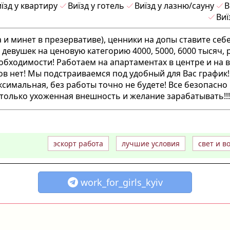
їзд у квартиру
Виїзд у готель
Виїзд у лазню/сауну
В
Виї
 и минет в презервативе), ценники на допы ставите себе
девушек на ценовую категорию 4000, 5000, 6000 тысяч,
бходимости! Работаем на апартаментах в центре и на в
ов нет! Мы подстраиваемся под удобный для Вас график
ксимальная, без работы точно не будете! Все безопасно
только ухоженная внешность и желание зарабатывать!!!
эскорт работа
лучшие условия
свет и в
work_for_girls_kyiv