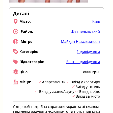
Деталі
Київ
Місто:
Шевченківський
Район:
Майдан Незалежності
Метро:
Індивідуалки
Категорія:
Елітні індивідуалки
Підкатегорія:
8000 грн
Ціна:
Апартаменти
Виїзд у квартиру
Місця:
Виїзд у готель
Виїзд у лазню/сауну
Виїзд в офіс
Виїзд за місто
Якщо тобі потрібна справжня українка зі смаком
і вмінням радувати чоловіка-то ти потрапив куди