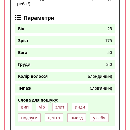
треба !)
Параметри
Вік
25
Зріст
175
Вага
50
Груди
3.0
Колір волосся
Блондин(ки)
Типаж
Слов'ян(ки)
Слова для пошуку:
вип
vip
элит
инди
подруги
центр
выезд
у себя