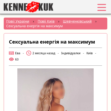
Обране
Повії України
›
Повії Київ
›
Шевченківський
›
Сексуальна енергія на максимум
Вхід
Сексуальна енергія на максимум
Реєстрація
Ева
-
2 месяца назад
-
Індивідуалки
-
Київ
-
Міста:
63
РУС
|
УКР
Створити оголошення