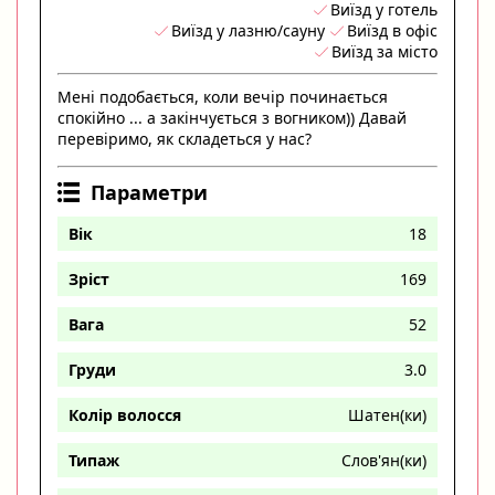
Виїзд у готель
Виїзд у лазню/сауну
Виїзд в офіс
Виїзд за місто
Мені подобається, коли вечір починається
спокійно ... а закінчується з вогником)) Давай
перевіримо, як складеться у нас?
Параметри
Вік
18
Зріст
169
Вага
52
Груди
3.0
Колір волосся
Шатен(ки)
Типаж
Слов'ян(ки)