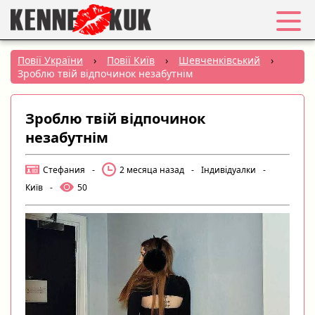
Обране
Повії України
›
Повії Київ
›
Шевченківський
›
Зроблю твій відпочинок незабутнім
Вхід
Зроблю твій відпочинок
Реєстрація
незабутнім
Міста:
Стефания
-
2 месяца назад
-
Індивідуалки
-
Київ
-
50
РУС
|
УКР
Створити оголошення