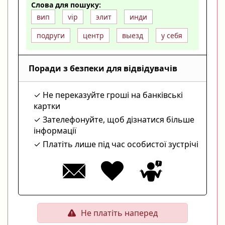
Слова для пошуку:
вип
vip
элит
инди
подруги
центр
выезд
у себя
Поради з безпеки для відвідувачів
Не переказуйте гроші на банківські
картки
Зателефонуйте, щоб дізнатися більше
інформації
Платіть лише під час особистої зустрічі
Не платіть наперед