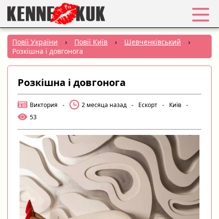
Обране
Повії України
›
Повії Київ
›
Шевченківський
›
Розкішна і довгонога
Вхід
Розкішна і довгонога
Реєстрація
Виктория
-
2 месяца назад
-
Ескорт
-
Київ
-
Міста:
53
РУС
|
УКР
Створити оголошення