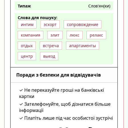
Типаж
Слов'ян(ки)
Слова для пошуку:
интим
эскорт
сопровождение
компания
элит
люкс
релакс
отдых
встреча
апартаменты
центр
выезд
Поради з безпеки для відвідувачів
Не переказуйте гроші на банківські
картки
Зателефонуйте, щоб дізнатися більше
інформації
Платіть лише під час особистої зустрічі