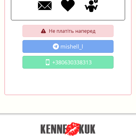
Не платіть наперед
mishell_l
+380630338313