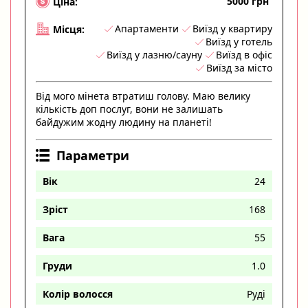
5000 грн
Ціна:
Апартаменти
Виїзд у квартиру
Місця:
Виїзд у готель
Виїзд у лазню/сауну
Виїзд в офіс
Виїзд за місто
Від мого мінета втратиш голову. Маю велику
кількість доп послуг, вони не залишать
байдужим жодну людину на планеті!
Параметри
Вік
24
Зріст
168
Вага
55
Груди
1.0
Колір волосся
Руді