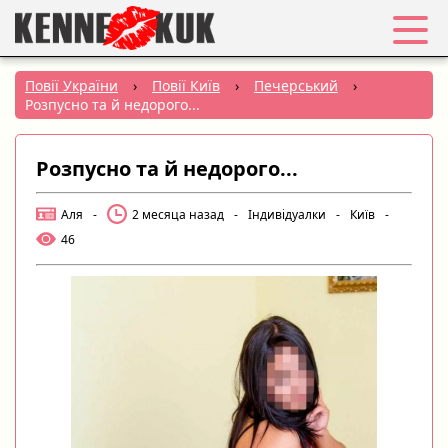
Обране
Повії України
›
Повії Київ
›
Печерський
›
Розпусно та й недорого...
Вхід
Розпусно та й недорого...
Реєстрація
Аля
-
2 месяца назад
-
Індивідуалки
-
Київ
-
Міста:
46
РУС
|
УКР
Створити оголошення