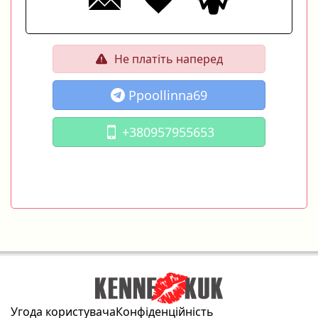
Не платіть наперед
Ppoollinna69
+380957955653
Угода користувача
Конфіденційність