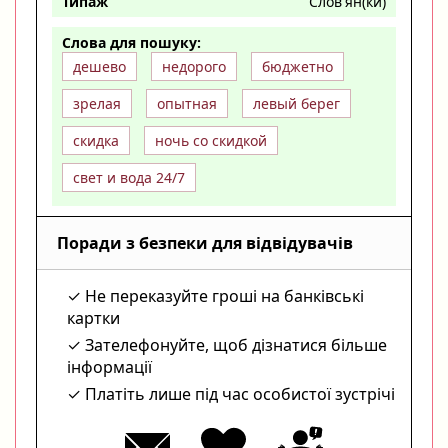
Типаж
Слов'ян(ки)
Слова для пошуку:
дешево
недорого
бюджетно
зрелая
опытная
левый берег
скидка
ночь со скидкой
свет и вода 24/7
Поради з безпеки для відвідувачів
Не переказуйте гроші на банківські
картки
Зателефонуйте, щоб дізнатися більше
інформації
Платіть лише під час особистої зустрічі