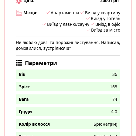
2000 грн
Ціна:
Апартаменти
Виїзд у квартиру
Місця:
Виїзд у готель
Виїзд у лазню/сауну
Виїзд в офіс
Виїзд за місто
Не люблю довгі та порожні листування. Написав,
домовилися, зустрілися!!!"
Параметри
Вік
36
Зріст
168
Вага
74
Груди
4.0
Колір волосся
Брюнет(ки)