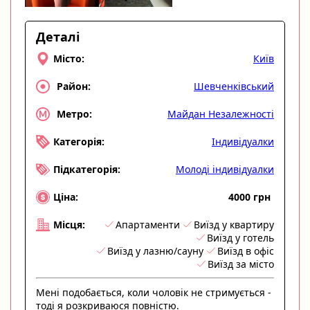
Деталі
Київ
Місто:
Шевченківський
Район:
Майдан Незалежності
Метро:
Індивідуалки
Категорія:
Молоді індивідуалки
Підкатегорія:
4000 грн
Ціна:
Апартаменти
Виїзд у квартиру
Місця:
Виїзд у готель
Виїзд у лазню/сауну
Виїзд в офіс
Виїзд за місто
Мені подобається, коли чоловік не стримується -
тоді я розкриваюся повністю.