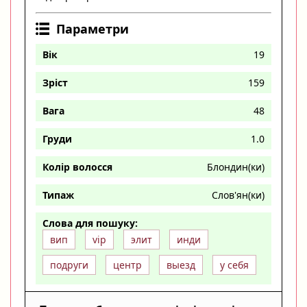
Параметри
Вік
19
Зріст
159
Вага
48
Груди
1.0
Колір волосся
Блондин(ки)
Типаж
Слов'ян(ки)
Слова для пошуку:
вип
vip
элит
инди
подруги
центр
выезд
у себя