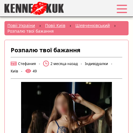
Обране
Повії України
›
Повії Київ
›
Шевченківський
›
Розпалю твої бажання
Вхід
Розпалю твої бажання
Реєстрація
Стефания
-
2 месяца назад
-
Індивідуалки
-
Міста:
Київ
-
49
РУС
|
УКР
Створити оголошення