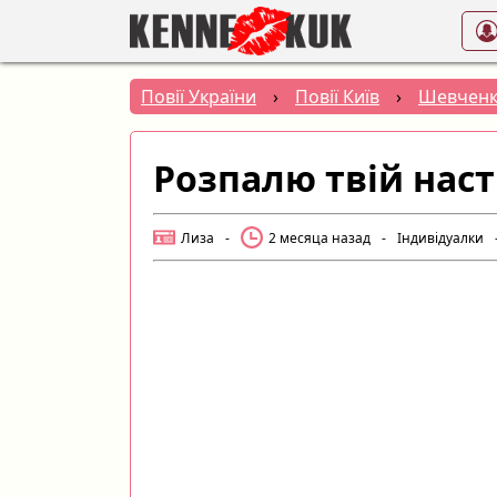
Повії України
›
Повії Київ
›
Шевченк
Розпалю твій наст
Лиза
-
2 месяца назад
-
Індивідуалки