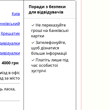
Поради з безпеки
для відвідувачів
Київ
нківський
Не переказуйте
гроші на банківські
Хрещатик
картки
Зателефонуйте,
дивідуалки
щоб дізнатися
дивідуалки
більше інформації
Платіть лише під
4000 грн
час особистої
зустрічі
иїзд в офіс
зд за місто
ь ласка,