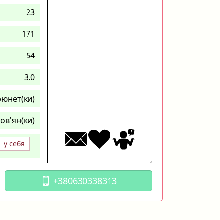
23
171
54
3.0
рюнет(ки)
ов'ян(ки)
у себя
+380630338313