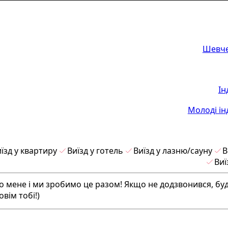
Шевче
Ін
Молоді ін
їзд у квартиру
Виїзд у готель
Виїзд у лазню/сауну
В
Виї
 мене і ми зробимо це разом! Якщо не додзвонився, буд
овім тобі!)