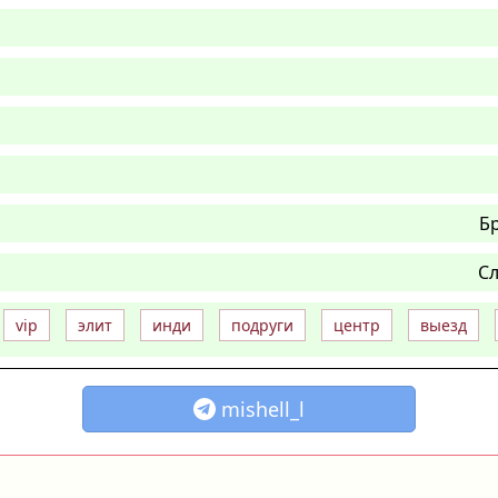
Б
Сл
vip
элит
инди
подруги
центр
выезд
mishell_l