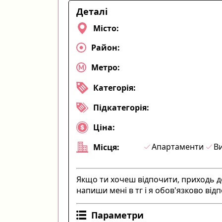
Деталі
Місто:
Район:
Метро:
Категорія:
Підкатегорія:
Ціна:
Апартаменти
Ви
Місця:
Якщо ти хочеш відпочити, приходь до
напиши мені в тг і я обов'язково відп
Параметри