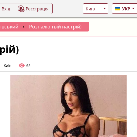
Вхід
Реєстрація
УКР
івський
›
Розпалю твій настрій)
рій)
-
Київ
-
65