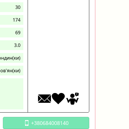
30
174
69
3.0
ондин(ки)
ов'ян(ки)
+380684008140