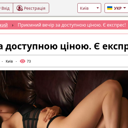
Вхід
Реєстрація
УКР
кий
›
Приємний вечір за доступною ціною. Є експрес!
 доступною ціною. Є експр
-
Київ
-
73