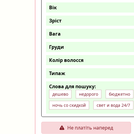
Вік
Зріст
Вага
Груди
Колір волосся
Типаж
Слова для пошуку:
дешево
недорого
бюджетно
ночь со скидкой
свет и вода 24/7
Не платіть наперед