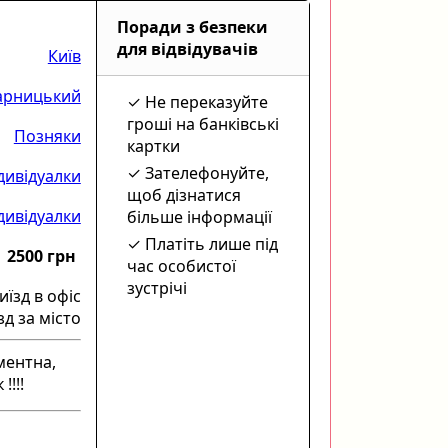
Поради з безпеки
для відвідувачів
Київ
арницький
Не переказуйте
гроші на банківські
Позняки
картки
Зателефонуйте,
дивідуалки
щоб дізнатися
ндивідуалки
більше інформації
Платіть лише під
2500 грн
час особистої
зустрічі
иїзд в офіс
зд за місто
ментна,
!!!!