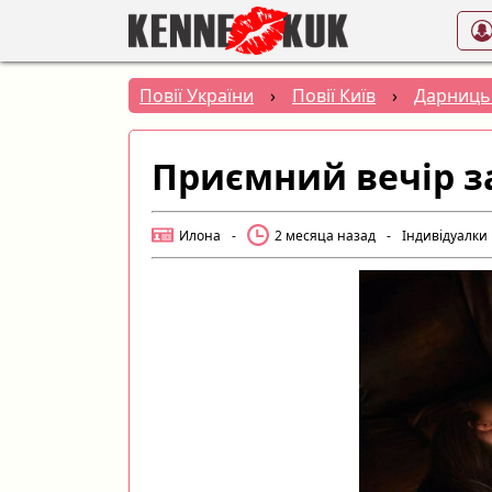
Повії України
›
Повії Київ
›
Дарниць
Приємний вечір за
Илона
-
2 месяца назад
-
Індивідуалки