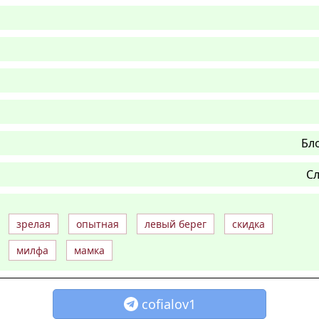
Бл
Сл
зрелая
опытная
левый берег
скидка
милфа
мамка
cofialov1