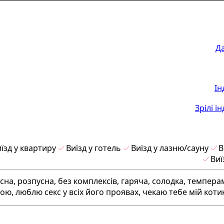
Д
Ін
Зрілі і
їзд у квартиру
Виїзд у готель
Виїзд у лазню/сауну
В
Виї
сна, розпусна, без комплексів, гаряча, солодка, темпера
ю, люблю секс у всіх його проявах, чекаю тебе мій котик 