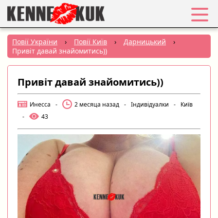
Обране
Повії України
›
Повії Київ
›
Дарницький
›
Привіт давай знайомитись))
Вхід
Привіт давай знайомитись))
Реєстрація
Инесса
-
2 месяца назад
-
Індивідуалки
-
Київ
Міста:
-
43
РУС
|
УКР
Створити оголошення