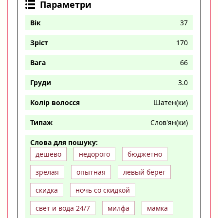
Параметри
Вік
37
Зріст
170
Вага
66
Груди
3.0
Колір волосся
Шатен(ки)
Типаж
Слов'ян(ки)
Слова для пошуку:
дешево
недорого
бюджетно
зрелая
опытная
левый берег
скидка
ночь со скидкой
свет и вода 24/7
милфа
мамка