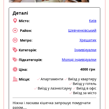
Деталі
Київ
Місто:
Шевченківський
Район:
Хрещатик
Метро:
Індивідуалки
Категорія:
Молоді індивідуалки
Підкатегорія:
4000 грн
Ціна:
Апартаменти
Виїзд у квартиру
Місця:
Виїзд у готель
Виїзд у лазню/сауну
Виїзд в офіс
Виїзд за місто
Ніжна і ласкава кішечка запрошує помурчати
разом....