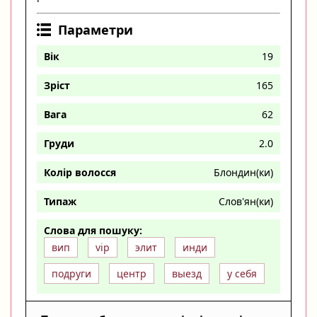
Параметри
Вік
19
Зріст
165
Вага
62
Груди
2.0
Колір волосся
Блондин(ки)
Типаж
Слов'ян(ки)
Слова для пошуку:
вип
vip
элит
инди
подруги
центр
выезд
у себя