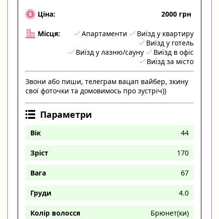
2000 грн
Ціна:
Апартаменти
Виїзд у квартиру
Місця:
Виїзд у готель
Виїзд у лазню/сауну
Виїзд в офіс
Виїзд за місто
Звони або пиши, телеграм вацап вайбер, зкину
свої фоточки та домовимось про зустріч))
Параметри
Вік
44
Зріст
170
Вага
67
Груди
4.0
Колір волосся
Брюнет(ки)