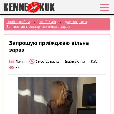
Обране
Повії України
›
Повії Київ
›
Дарницький
›
Запрошую приїжджаю вільна зараз
Вхід
Запрошую приїжджаю вільна
Реєстрація
зараз
Міста:
Лика
-
2 месяца назад
-
Індивідуалки
-
Київ
-
52
РУС
|
УКР
Створити оголошення