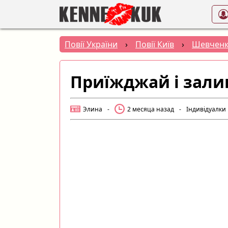
Повії України
›
Повії Київ
›
Шевченк
Приїжджай і зал
Элина
-
2 месяца назад
-
Індивідуалки