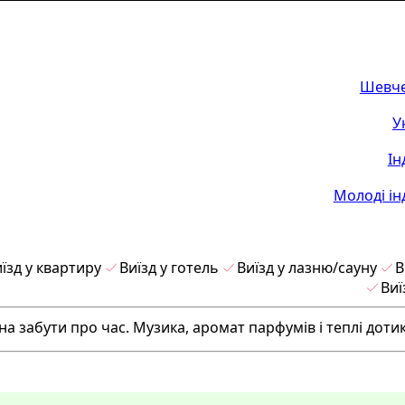
Шевче
У
Ін
Молоді ін
їзд у квартиру
Виїзд у готель
Виїзд у лазню/сауну
В
Виї
на забути про час. Музика, аромат парфумів і теплі дот