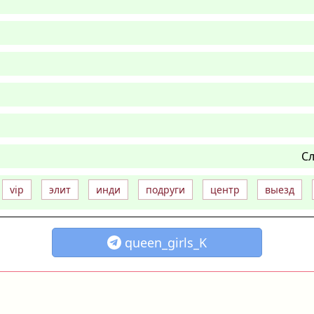
Сл
vip
элит
инди
подруги
центр
выезд
queen_girls_K