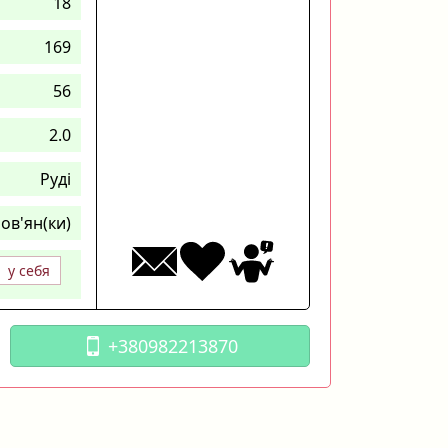
18
169
56
2.0
Руді
ов'ян(ки)
у себя
+380982213870