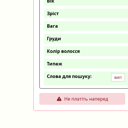
Вік
Зріст
Вага
Груди
Колір волосся
Типаж
Слова для пошуку:
вип
Не платіть наперед