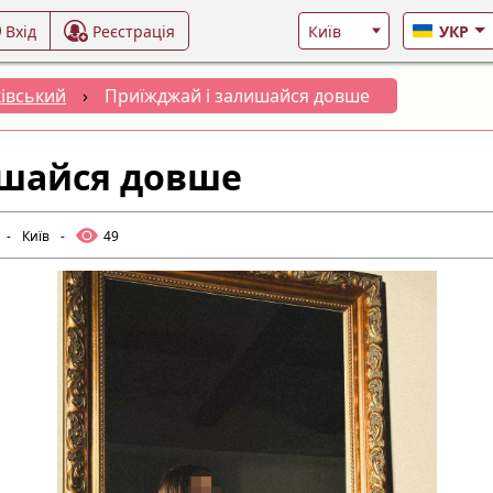
Вхід
Реєстрація
УКР
івський
›
Приїжджай і залишайся довше
ишайся довше
-
Київ
-
49