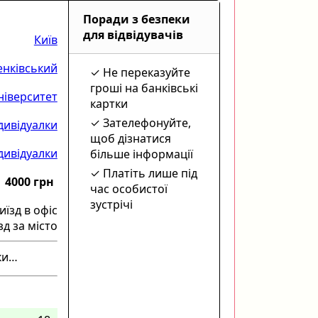
Поради з безпеки
для відвідувачів
Київ
нківський
Не переказуйте
гроші на банківські
ніверситет
картки
Зателефонуйте,
дивідуалки
щоб дізнатися
дивідуалки
більше інформації
Платіть лише під
4000 грн
час особистої
зустрічі
иїзд в офіс
зд за місто
ики…