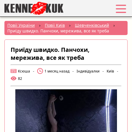
Обране
Повії України
›
Повії Київ
›
Шевченківський
›
Приїду швидко. Панчохи, мережива, все як треба
Вхід
Приїду швидко. Панчохи,
Реєстрація
мережива, все як треба
Міста:
Ксюша
-
1 месяц назад
-
Індивідуалки
-
Київ
-
82
РУС
|
УКР
Створити оголошення