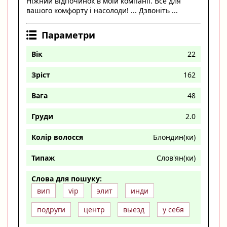
Ніжний відпочинок в моїй компанії. Все для
вашого комфорту і насолоди! ... Дзвоніть ...
Параметри
Вік
22
Зріст
162
Вага
48
Груди
2.0
Колір волосся
Блондин(ки)
Типаж
Слов'ян(ки)
Слова для пошуку:
вип
vip
элит
инди
подруги
центр
выезд
у себя