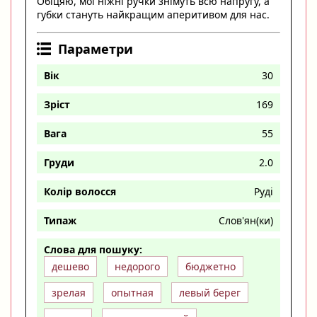
Обіцяю, мої ніжні ручки знімуть всю напругу, а
губки стануть найкращим аперитивом для нас.
Параметри
Вік
30
Зріст
169
Вага
55
Груди
2.0
Колір волосся
Руді
Типаж
Слов'ян(ки)
Слова для пошуку:
дешево
недорого
бюджетно
зрелая
опытная
левый берег