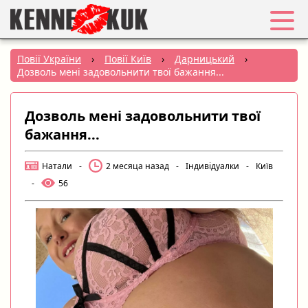
Обране
Повії України
›
Повії Київ
›
Дарницький
›
Дозволь мені задовольнити твої бажання...
Вхід
Дозволь мені задовольнити твої
Реєстрація
бажання...
Міста:
Натали
-
2 месяца назад
-
Індивідуалки
-
Київ
-
56
РУС
|
УКР
Створити оголошення