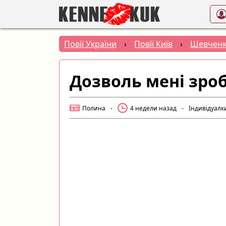
Повії України
›
Повії Київ
›
Шевченк
Дозволь мені зро
Полина
-
4 недели назад
-
Індивідуалк