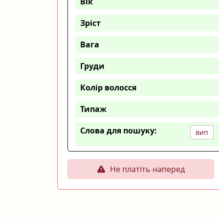
Вік
Зріст
Вага
Груди
Колір волосся
Типаж
Слова для пошуку:
вип
Не платіть наперед