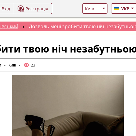
Вхід
Реєстрація
УКР
івський
›
Дозволь мені зробити твою ніч незабутньо
бити твою ніч незабутньо
и
-
Київ
-
23