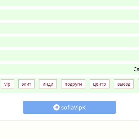
Сл
vip
элит
инди
подруги
центр
выезд
sofiaVipK