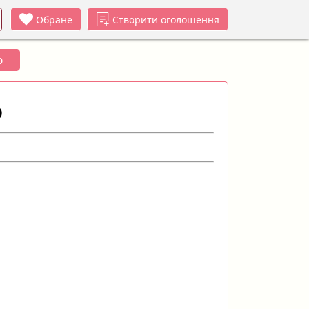
Обране
Створити оголошення
ю
ю