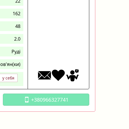
22
162
48
2.0
Руді
ов'ян(ки)
у себя
+380966327741