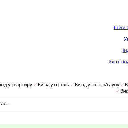
Шевче
У
Ін
Елітні і
їзд у квартиру
Виїзд у готель
Виїзд у лазню/сауну
В
Виї
тає…