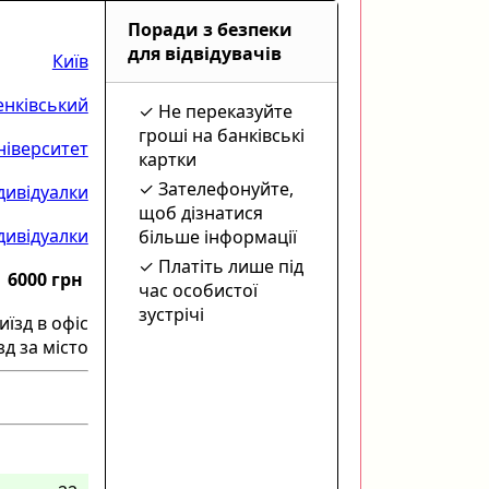
Поради з безпеки
для відвідувачів
Київ
нківський
Не переказуйте
гроші на банківські
ніверситет
картки
Зателефонуйте,
дивідуалки
щоб дізнатися
ндивідуалки
більше інформації
Платіть лише під
6000 грн
час особистої
зустрічі
иїзд в офіс
зд за місто