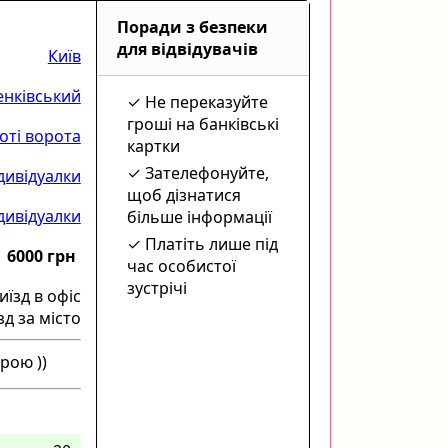
Поради з безпеки
для відвідувачів
Київ
нківський
Не переказуйте
гроші на банківські
оті ворота
картки
Зателефонуйте,
дивідуалки
щоб дізнатися
ндивідуалки
більше інформації
Платіть лише під
6000 грн
час особистої
зустрічі
иїзд в офіс
зд за місто
рою ))