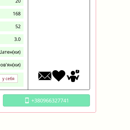
20
168
52
3.0
атен(ки)
ов'ян(ки)
у себя
+380966327741