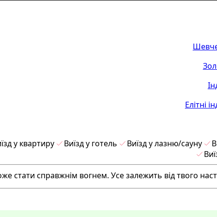
Шевче
Зол
Ін
Елітні і
їзд у квартиру
Виїзд у готель
Виїзд у лазню/сауну
В
Виї
оже стати справжнім вогнем. Усе залежить від твого наст