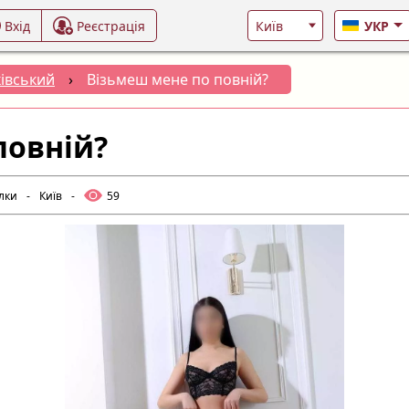
Вхід
Реєстрація
УКР
івський
›
Візьмеш мене по повній?
повній?
лки
-
Київ
-
59