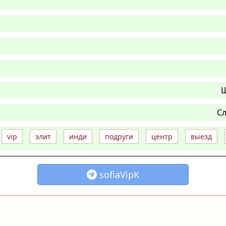
Ш
Сл
vip
элит
инди
подруги
центр
выезд
sofiaVipK