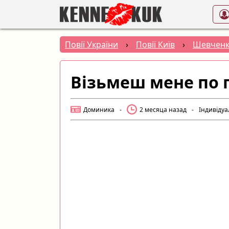
Повії України
›
Повії Київ
›
Шевченк
Візьмеш мене по 
Доминика
-
2 месяца назад
-
Індивідуа