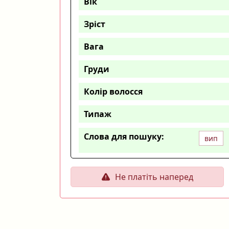
Вік
Зріст
Вага
Груди
Колір волосся
Типаж
Слова для пошуку:
вип
Не платіть наперед